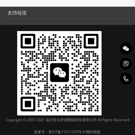
友情链接
1
Copyright © 2007-2021 临沂宏玉祥源网络科技有限公司 All Rights Reserved
备案号：
鲁ICP备11011333号-6
网站地图