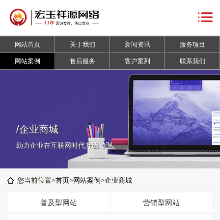
网
站
关
网站首页
关于我们
新闻资讯
服务项目
首
于
新
网站案例
售后服务
客户案列
联系我们
页
我
闻
服
们
资
务
网
讯
项
站
售
/企业商城
目
案
后
客
助力企业在互联网时代升级转型
例
服
户
联
您当前位置>
首页
>
网站案例
>
企业商城
务
案
系
普及型网站
营销型网站
列
我